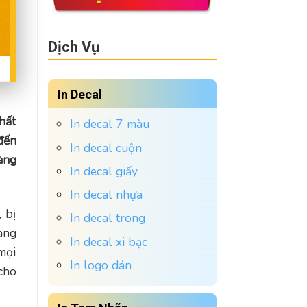
Dịch Vụ
In Decal
hất
In decal 7 màu
đến
In decal cuộn
àng
In decal giấy
In decal nhựa
 bị
In decal trong
ang
In decal xi bạc
mọi
In logo dán
cho