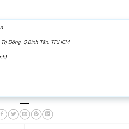
òn
Trị Đông, Q.Bình Tân, TP.HCM
nh)