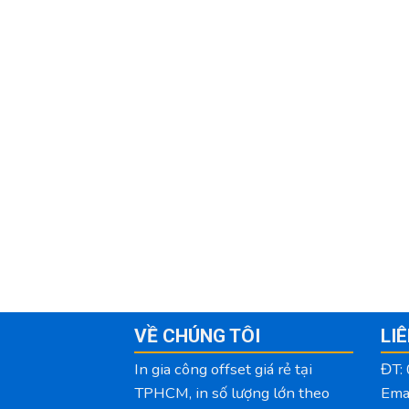
VỀ CHÚNG TÔI
LI
In gia công offset giá rẻ tại
ĐT:
TPHCM, in số lượng lớn theo
Ema