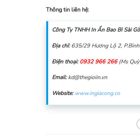
Thông tin liên hệ:
Công Ty TNHH In Ấn Bao Bì Sài G
Địa chỉ:
635/29 Hương Lộ 2, P.Bình 
Điện thoại:
0932 966 266
(Ms Quỳ
Email:
kd@thegioiin.vn
Website:
www.ingiacong.co