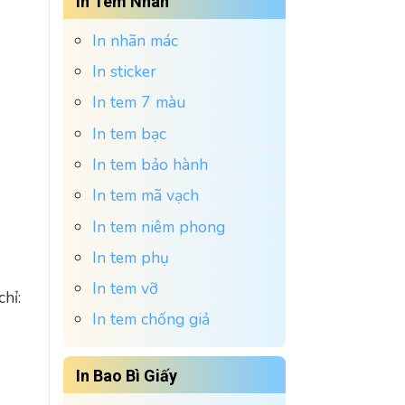
In Tem Nhãn
In nhãn mác
In sticker
In tem 7 màu
In tem bạc
In tem bảo hành
In tem mã vạch
In tem niêm phong
In tem phụ
In tem vỡ
hỉ:
In tem chống giả
In Bao Bì Giấy