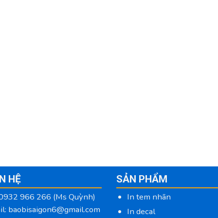
ÊN HỆ
SẢN PHẨM
 0932 966 266 (Ms Quỳnh)
In tem nhãn
il: baobisaigon6@gmail.com
In decal