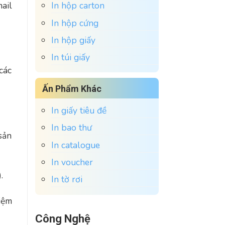
ail
In hộp carton
In hộp cứng
In hộp giấy
In túi giấy
các
Ấn Phẩm Khác
In giấy tiêu đề
In bao thư
sản
In catalogue
In voucher
.
In tờ rơi
iệm
Công Nghệ