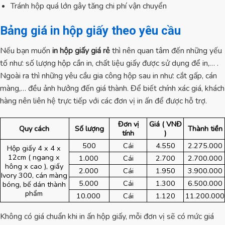
Tránh hộp quá lớn gây tăng chi phí vận chuyển
Bảng giá in hộp giấy theo yêu cầu
Nếu bạn muốn
in hộp giấy giá rẻ
thì nên quan tâm đến những yếu
tố như: số lượng hộp cần in, chất liệu giấy được sử dụng để in,… .
Ngoài ra thì những yêu cầu gia công hộp sau in như: cắt gấp, cán
màng,… đều ảnh hưởng đến giá thành. Để biết chính xác giá, khách
hàng nên liên hệ trực tiếp với các đơn vị in ấn để được hỗ trợ.
Đơn vị
Giá ( VNĐ
Quy cách
Số lượng
Thành tiền
tính
)
500
Cái
4.550
2.275.000
Hộp giấy 4 x 4 x
12cm ( ngang x
1.000
Cái
2.700
2.700.000
hông x cao ), giấy
2.000
Cái
1.950
3.900.000
Ivory 300, cán màng
5.000
Cái
1.300
6.500.000
bóng, bế dán thành
phẩm
10.000
Cái
1.120
11.200.000
Không có giá chuẩn khi in ấn hộp giấy, mỗi đơn vị sẽ có mức giá