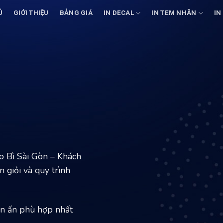
Ủ
GIỚI THIỆU
BẢNG GIÁ
IN DECAL
IN TEM NHÃN
IN
o Bì Sài Gòn – Khách
 giỏi và quy trình
 in ấn phù hợp nhất