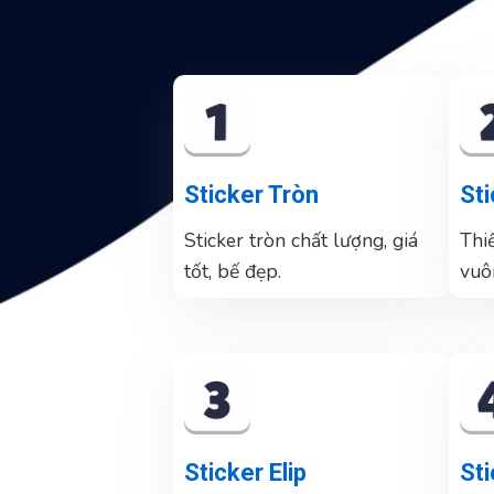
Sticker Tròn
St
Sticker tròn chất lượng, giá
Thiế
tốt, bế đẹp.
vuô
Sticker Elip
St