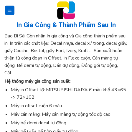
Skip
to
content
In Gia Công & Thành Phẩm Sau In
Bao Bì Sài Gòn nhận In gia công và Gia công thành phẩm sau
in. In trên các chất liệu: Decal nhựa, decal xi/ trong, decal giấy,
giấy Couche, Bristol, giấy Fort, Ivory, Kraft … Sản xuất hoàn
thiện từ công đoạn In Offset, In Flexo cuộn, Cán màng tự
động, Bế demi tự động, Dán dự động, Đóng gói tự động,
Cắt…
Hệ thống máy gia công sản xuất:
Máy in Offset tờ: MITSUBISHI DAIYA 6 màu khổ 43×65
-> 72×102
Máy in offset cuộn 6 màu
Máy cán màng: Máy cán màng tự động tốc độ cao
Máy bế demi decal tự động
Máy bế Giấy, bế hộp giấy tự động