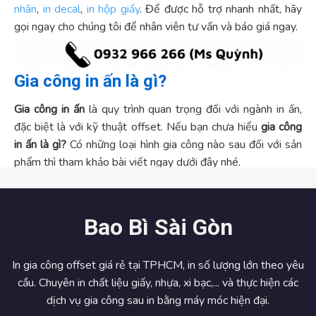
nhãn
,
in decal
,
in hộp giấy
. Để được hỗ trợ nhanh nhất, hãy
gọi ngay cho chúng tôi để nhân viên tư vấn và báo giá ngay.
Gia công in ấn là gì?
Gia công in ấn
là quy trình quan trọng đối với ngành in ấn,
đặc biệt là với kỹ thuật offset. Nếu bạn chưa hiểu
gia công
in ấn là gì?
Có những loại hình gia công nào sau đối với sản
phẩm thì tham khảo bài viết ngay dưới đây nhé.
In ấn là quá trình giúp tạo ra những chữ viết, hình ảnh trên bề
mặt giấy hoặc các chất liệu khác như decal, nhựa,… bằng
mực in. Đa phần các công ty, tổ chức thường đặt gia công in
Bao Bì Sài Gòn
số lượng lớn bởi sử dụng thường xuyên, vì vậy nó trở thành
1 phần quan trọng trong ngành in ấn hiện nay.
In gia công offset giá rẻ tại TPHCM, in số lượng lớn theo yêu
Gia công in ấn
là quy trình được thực hiện sau khi đã có
cầu. Chuyên in chất liệu giấy, nhựa, xi bạc,... và thực hiện các
thành phẩm, ngoài vấn đề sản phẩm phải có thiết kế đẹp
dịch vụ gia công sau in bằng máy móc hiện đại.
hơn, màu chuẩn và hình ảnh sắc nét thì cần phải thực hiện