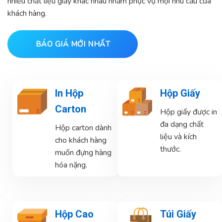
nhiều chất liệu giấy khác nhau nhằm phục vụ mọi nhu cầu của
khách hàng.
BÁO GIÁ MỚI NHẤT
In Hộp
Hộp Giấy
Carton
Hộp giấy được in
đa dạng chất
Hộp carton dành
liệu và kích
cho khách hàng
thước.
muốn đựng hàng
hóa nặng.
Hộp Cao
Túi Giấy