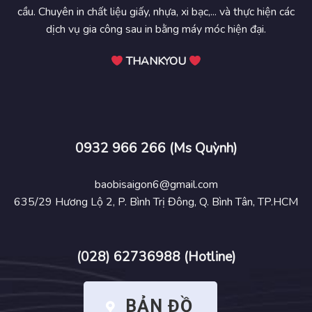
cầu. Chuyên in chất liệu giấy, nhựa, xi bạc,... và thực hiện các
dịch vụ gia công sau in bằng máy móc hiện đại.
THANKYOU
Tại sao nên in thùng carton, hộp
carton giá rẻ?
0932 966 266 (Ms Quỳnh)
In hộp carton đẹp
, cao cấp sẽ kích thích người tiêu dùng
chọn mua sản phẩm, khách hàng thường chọn những mặt
baobisaigon6@gmail.com
hàng có bao bì đẹp và chuyên nghiệp, sản phẩm không
635/29 Hương Lộ 2, P. Bình Trị Đông, Q. Bình Tân, TP.HCM
đựng trong bao bì hoặc hộp carton sẽ ảnh hưởng đến quyết
định chọn mua của khách hàng. Xu hướng
in bao bì giấy
để
đựng sản phẩm ngày càng được nhiều doanh nghiệp lựa
(028) 62736988 (Hotline)
chọn để thay thế cho các loại bao bì bằng nhựa.
– Hộp giấy carton có nhiều công dụng, có thể chứa được
BẢN ĐỒ