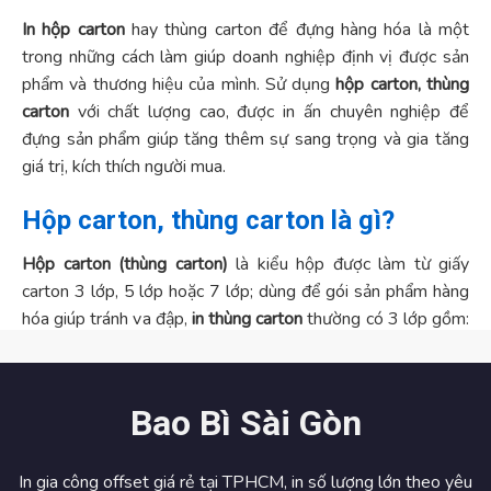
In hộp carton
hay thùng carton để đựng hàng hóa là một
trong những cách làm giúp doanh nghiệp định vị được sản
phẩm và thương hiệu của mình. Sử dụng
hộp carton, thùng
carton
với chất lượng cao, được in ấn chuyên nghiệp để
đựng sản phẩm giúp tăng thêm sự sang trọng và gia tăng
giá trị, kích thích người mua.
Hộp carton, thùng carton là gì?
Hộp carton (thùng carton)
là kiểu hộp được làm từ giấy
carton 3 lớp, 5 lớp hoặc 7 lớp; dùng để gói sản phẩm hàng
hóa giúp tránh va đập,
in thùng carton
thường có 3 lớp gồm:
lớp mặt, lớp giữa và lớp đáy. In thùng (hộp) carton cũng gần
giống với
in hộp giấy
, tuy nhiên thì loại thùng này sử dụng
giấy carton nên độ bền sẽ cao hơn các loại giấy thông
Bao Bì Sài Gòn
thường khác.
In gia công offset giá rẻ tại TPHCM, in số lượng lớn theo yêu