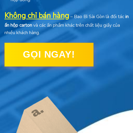
Không chỉ bán hàng
– Bao Bì Sài Gòn là đối tác
in
ấn hộp carton
và các ấn phẩm khác trên chất liệu giấy của
nhiều khách hàng.
GỌI NGAY!