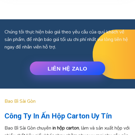
Chúng tôi thực hiện báo giá theo yêu cầu của quý khách về
sản phẩm, để nhận báo giá tối ưu chi phí nhất vui lòng liên hệ
ngay để nhân viên hỗ trợ.
LIÊN HỆ ZALO
Bao Bì Sài Gòn
Công Ty In Ấn Hộp Carton Uy Tín
Bao Bì Sài Gòn chuyên
in hộp carton
, làm và sản xuất hộp với