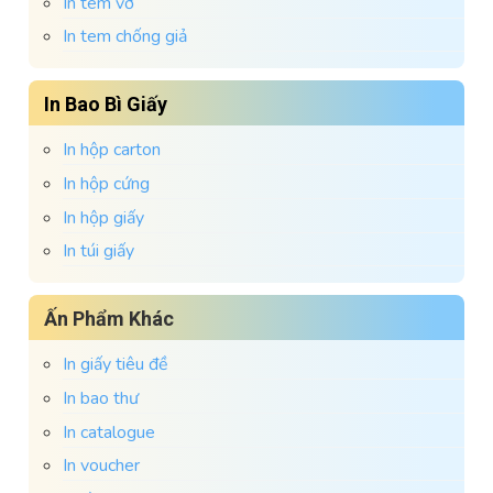
In tem vỡ
In tem chống giả
In Bao Bì Giấy
In hộp carton
In hộp cứng
In hộp giấy
In túi giấy
Ấn Phẩm Khác
In giấy tiêu đề
In bao thư
In catalogue
In voucher