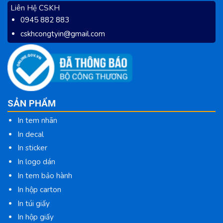
Liên Hệ CSKH
0945 882 883
cskhcongtyin@gmail.com
SẢN PHẨM
In tem nhãn
In decal
In sticker
In logo dán
In tem bảo hành
In hộp carton
In túi giấy
In hộp giấy