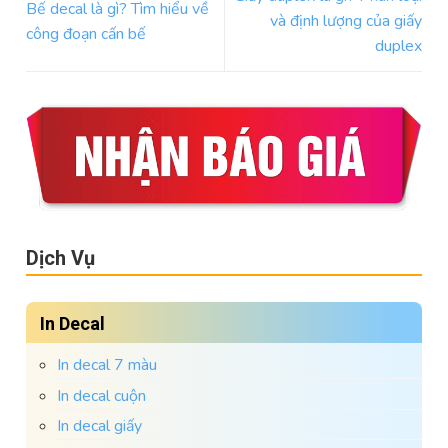
Bế decal là gì? Tìm hiểu về
và định lượng của giấy
công đoạn cấn bế
duplex
Dịch Vụ
In Decal
In decal 7 màu
In decal cuộn
In decal giấy