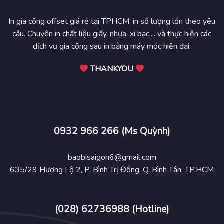
In gia công offset giá rẻ tại TPHCM, in số lượng lớn theo yêu
cầu. Chuyên in chất liệu giấy, nhựa, xi bạc,... và thực hiện các
dịch vụ gia công sau in bằng máy móc hiện đại.
THANKYOU
Cấu tạo của tem bạc
Tem bạc
cũng được cấu tạo gồm 4 lớp: bề mặt in, lớp keo
dán, lớp silicon và cuối cùng là lớp đế.
0932 966 266 (Ms Quỳnh)
Lớp bề mặt ở trên là lớp
màng metalize
, màng sẽ được
baobisaigon6@gmail.com
mạ một lớp kim loại mỏng khoảng 4 micromet, nội dung
635/29 Hương Lộ 2, P. Bình Trị Đông, Q. Bình Tân, TP.HCM
cần in sẽ hiển thị trên đó.
Lớp keo giúp tem nhãn dễ dàng dán lên bề mặt được
phủ lên ngay sau lớp mặt.
(028) 62736988 (Hotline)
Lớp silicon hoặc PE-silicon, nằm trên lớp đế để không