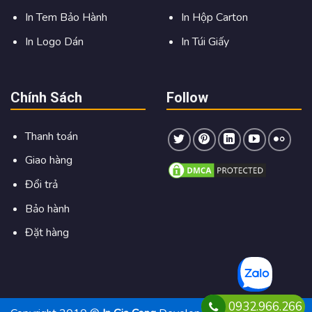
Tem bạc tròn có đường kính 0.8cm/ 1cm/ 1.5cm/ 2cm/
In Tem Bảo Hành
In Hộp Carton
2.2cm
In Logo Dán
In Túi Giấy
Tem bạc chữ nhật: 1 x 1.5cm/ 1 x 2 cm/ 1 x 2.5cm/ 1 x
3cm/ 1.5 x 3 cm/ 2 x 4cm.
Tem bạc elip: 0.8x 1.3cm/ 1x 1.5cm/ 1.2x 1.8cm/ 1x 2
Chính Sách
Follow
cm.
Thanh toán
Giao hàng
Đổi trả
Bảo hành
Đặt hàng
0932.966.266