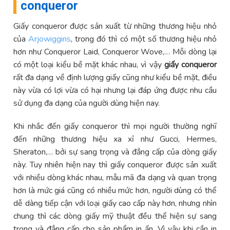
conqueror
Giấy conqueror được sản xuất từ những thương hiệu nhỏ
của
Arjowiggins
, trong đó thì có một số thương hiệu nhỏ
hơn như Conqueror Laid, Conqueror Wove,… Mỗi dòng lại
có một loại kiểu bề mặt khác nhau, vì vậy
giấy conqueror
rất đa dạng về định lượng giấy cũng như kiểu bề mặt, điều
này vừa có lợi vừa có hại nhưng lại đáp ứng được nhu cầu
sử dụng đa dạng của người dùng hiện nay.
Khi nhắc đến giấy conqueror thì mọi người thường nghĩ
đến những thương hiệu xa xỉ như Gucci, Hermes,
Sheraton,… bởi sự sang trọng và đẳng cấp của dòng giấy
này. Tuy nhiên hiện nay thì giấy conqueror được sản xuất
với nhiều dòng khác nhau, mẫu mã đa dạng và quan trọng
hơn là mức giá cũng có nhiều mức hơn, người dùng có thể
dễ dàng tiếp cận với loại giấy cao cấp này hơn, nhưng nhìn
chung thì các dòng giấy mỹ thuật đều thể hiện sự sang
trọng và đẳng cấp cho sản phẩm in ấn. Vì vậy khi cần in