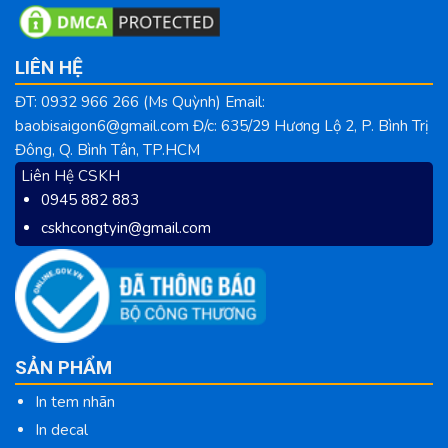
LIÊN HỆ
ĐT: 0932 966 266 (Ms Quỳnh) Email:
baobisaigon6@gmail.com Đ/c: 635/29 Hương Lộ 2, P. Bình Trị
Đông, Q. Bình Tân, TP.HCM
Liên Hệ CSKH
0945 882 883
cskhcongtyin@gmail.com
SẢN PHẨM
In tem nhãn
In decal