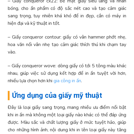
– Giấy conqueror cx22: bề mặt giấy siêu láng và nhãn
bóng, cho ấn phẩm có độ sắc nét cao và tạo cảm giác
sang trọng, tuy nhiên khá khó để in đẹp, cần có máy in
hiện đại và kỹ thuật in tốt.
– Giấy conqueror contour: giấy có vân hammer phớt nhẹ,
hoa văn nổi vân nhẹ tạo cảm giác thích thú khi chạm tay
vào.
– Giấy conqueror wove: dòng giấy có tới 5 tông màu khác
nhau, giúp việc sử dụng kết hợp để in ấn tuyệt vời hơn,
nhiều lựa chọn hơn khi
gia công in ấn
.
Ứng dụng của giấy mỹ thuật
Đây là loại giấy sang trọng, mang nhiều ưu điểm nổi bật
khi in ấn mà không một loại giấy nào khác có thể đáp ứng
được. Màu sắc và chất lượng giấy ở mức tuyệt hảo, giúp
cho những hình ảnh, nội dung khi in lên loại giấy này tăng