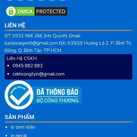
LIÊN HỆ
ĐT: 0932 966 266 (Ms Quỳnh) Email:
baobisaigon6@gmail.com Đ/c: 635/29 Hương Lộ 2, P. Bình Trị
Đông, Q. Bình Tân, TP.HCM
Liên Hệ CSKH
0945 882 883
cskhcongtyin@gmail.com
SẢN PHẨM
In tem nhãn
In decal