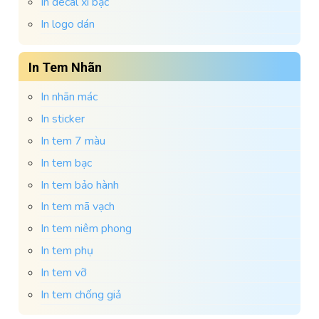
In decal xi bạc
In logo dán
In Tem Nhãn
In nhãn mác
In sticker
In tem 7 màu
In tem bạc
In tem bảo hành
In tem mã vạch
In tem niêm phong
In tem phụ
In tem vỡ
In tem chống giả