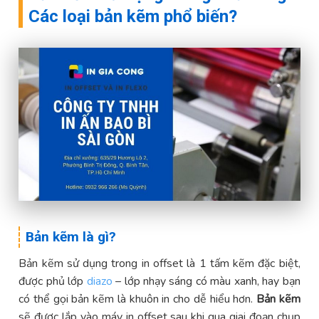
Các loại bản kẽm phổ biến?
Bản kẽm là gì?
Bản kẽm sử dụng trong in offset là 1 tấm kẽm đặc biệt,
được phủ lớp
diazo
– lớp nhạy sáng có màu xanh, hay bạn
có thể gọi bản kẽm là khuôn in cho dễ hiểu hơn.
Bản kẽm
sẽ được lắp vào máy in offset sau khi qua giai đoạn chụp