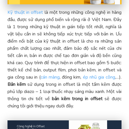
Kỹ thuật in offset
là một trong những công nghệ in hàng
đầu, được sử dụng phổ biến và rộng rãi ở Việt Nam. Đây
là 1 trong những kỹ thuật in gián tiếp tốt nhất, nghĩa là
vật liệu cần in sẽ không tiếp xúc trực tiếp với bản in. Ưu
điểm nổi bật của kỹ thuật in offset là cho ra những sản
phẩm chất lượng cao nhất, đảm bảo độ sắc nét của chi
tiết cần in, bản in được chế tạo đơn giản và độ bền cũng
khá cao. Quy trình để thực hiện in offset bao gồm 5 bước:
thiết kế chế bản, output film, phơi bản kẽm, in offset và
gia công sau in (
cán màng
, đóng kim,
ép nhũ gia công
,…).
Bản kẽm
sử dụng trong in offset là một tấm kẽm được
phủ lớp diazo – 1 loại thuốc nhạy sáng màu xanh. Một vài
thông tin chi tiết về
bản kẽm trong in offset
sẽ được
chúng tôi giới thiệu ngay dưới đây.