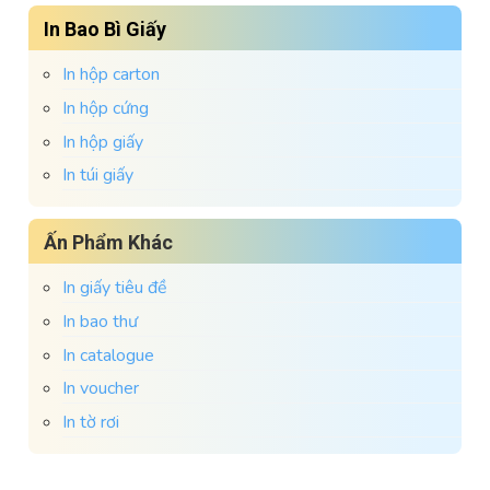
In Bao Bì Giấy
In hộp carton
In hộp cứng
In hộp giấy
In túi giấy
Ấn Phẩm Khác
In giấy tiêu đề
In bao thư
In catalogue
In voucher
In tờ rơi