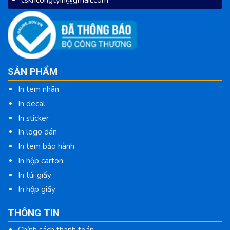
cskhcongtyin@gmail.com
SẢN PHẨM
In tem nhãn
In decal
In sticker
In logo dán
In tem bảo hành
In hộp carton
In túi giấy
In hộp giấy
THÔNG TIN