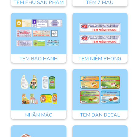
TEM PHỤ SẢN PHẨM
TEM 7 MÀU
TEM BẢO HÀNH
TEM NIÊM PHONG
NHÃN MÁC
TEM DÁN DECAL