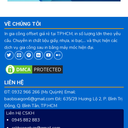
VỀ CHÚNG TÔI
In gia công offset giá rẻ tại TPHCM, in số lượng lớn theo yêu
cầu. Chuyên in chất liệu giấy, nhựa, xi bạc,... và thực hiện các
dịch vụ gia công sau in bằng máy móc hiện đại.
LIÊN HỆ
ĐT: 0932 966 266 (Ms Quỳnh) Email:
baobisaigon6@gmail.com Đ/c: 635/29 Hương Lộ 2, P. Bình Trị
Đông, Q. Bình Tân, TP.HCM
Liên Hệ CSKH
0945 882 883