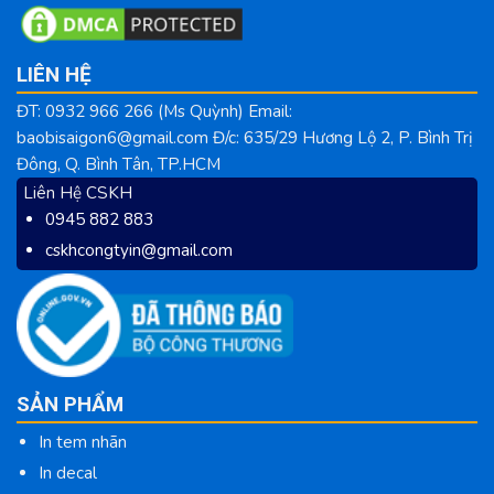
LIÊN HỆ
ĐT: 0932 966 266 (Ms Quỳnh) Email:
baobisaigon6@gmail.com Đ/c: 635/29 Hương Lộ 2, P. Bình Trị
Đông, Q. Bình Tân, TP.HCM
Liên Hệ CSKH
0945 882 883
cskhcongtyin@gmail.com
SẢN PHẨM
In tem nhãn
In decal