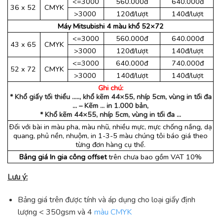
<=3000
560.000đ
640.000đ
36 x 52
CMYK
>3000
120đ/lượt
140đ/lượt
Máy Mitsubishi 4 màu khổ 52×72
<=3000
560.000đ
640.000đ
43 x 65
CMYK
>3000
120đ/lượt
140đ/lượt
<=3000
640.000đ
740.000đ
52 x 72
CMYK
>3000
140đ/lượt
140đ/lượt
Ghi chú:
* Khổ giấy tối thiểu ….., khổ kẽm 44×55, nhíp 5cm, vùng in tối đa
…
– Kẽm … in 1.000 bản,
* Khổ kẽm 44×55, nhíp 5cm, vùng in tối đa …
Ðối với bài in màu pha, màu nhũ, nhiều mực, mực chống nắng, dạ
quang, phủ nền, nhuộm, in 1-3-5 màu chúng tôi báo giá theo
từng đơn hàng cụ thể.
Bảng giá In gia công offset
trên chưa bao gồm VAT 10%
Lưu ý:
Bảng giá trên được tính và áp dụng cho loại giấy định
lượng < 350gsm và 4
màu CMYK