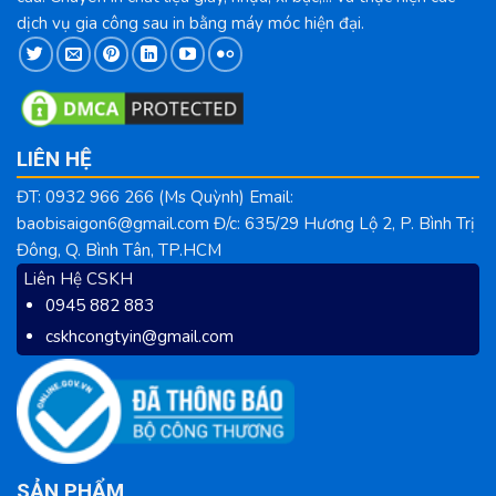
dịch vụ gia công sau in bằng máy móc hiện đại.
LIÊN HỆ
ĐT: 0932 966 266 (Ms Quỳnh) Email:
baobisaigon6@gmail.com Đ/c: 635/29 Hương Lộ 2, P. Bình Trị
Đông, Q. Bình Tân, TP.HCM
Liên Hệ CSKH
0945 882 883
cskhcongtyin@gmail.com
SẢN PHẨM