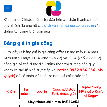
Skip
to
content
Kính gửi quý khách hàng, lời đầu tiên xin chân thành cảm ơn
quý khách đã ủng hộ các
dịch vụ in ấn và gia công sau in
của
chúng tôi trong thời gian qua.
Bảng giá in gia công
Dưới đây là
bảng giá in gia công offset
bằng máy in 4 màu
Mitsubishi Daiya 1F-4 (khổ 52×72) và 3F-4 (khổ 72×102),
bảng giá có thể được điều chỉnh theo thị trường nên quý
khách có thể liên hệ trực tiếp với
hotline 0932 966 266 (Ms
Quỳnh)
để có nhân viên hỗ trợ báo giá chính xác nhất:
Duplex/Ivory/
Tên
Couche/Bistol/
Khổ in
Lượt in
Mỹ thuật/ Kraft
màu in
Fort/ decal giấy
<350gsm
Máy Mitsubishi 4 màu khổ 36×52