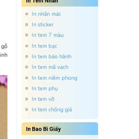
In Tem Nhãn
In nhãn mác
In sticker
In tem 7 màu
In tem bạc
 gỗ
inh
In tem bảo hành
In tem mã vạch
In tem niêm phong
In tem phụ
In tem vỡ
In tem chống giả
In Bao Bì Giấy