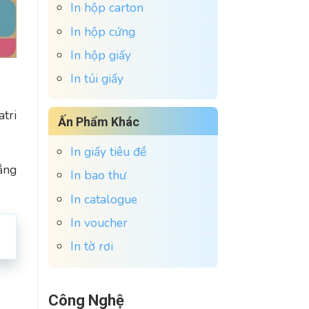
In hộp carton
In hộp cứng
In hộp giấy
In túi giấy
tri
Ấn Phẩm Khác
In giấy tiêu đề
ắng
In bao thư
In catalogue
In voucher
In tờ rơi
Công Nghệ