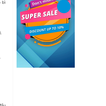
 bì
.
.
đầu