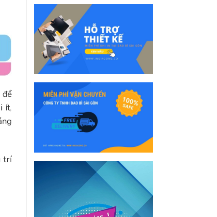
 để
ít,
áng
 trí