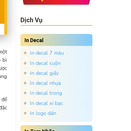
Dịch Vụ
In Decal
một
In decal 7 màu
 bì
In decal cuộn
được
In decal giấy
ùng
In decal nhựa
In decal trong
 để
In decal xi bạc
đặc
In logo dán