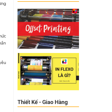
ưng
mức
hần
yêu
Thiết Kế - Giao Hàng