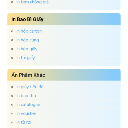
In tem chống giả
In Bao Bì Giấy
In hộp carton
In hộp cứng
In hộp giấy
In túi giấy
Ấn Phẩm Khác
In giấy tiêu đề
In bao thư
In catalogue
In voucher
In tờ rơi