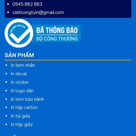
0945 882 883
cskhcongtyin@gmail.com
SẢN PHẨM
In tem nhãn
In decal
In sticker
In logo dán
In tem bảo hành
In hộp carton
In túi giấy
In hộp giấy